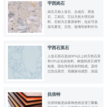
宇西岗石
岗石又称人造石、合成石、再造
石、工程石。它以天然大理石碎
料、石粉为主要原材料，也在可添
加马赛克、贝壳、玻璃等材料作为
点缀，以有机树脂为胶结剂，经真
空搅拌、高.
宇西石英石
人造石英石是由90%以上的天然石英
和10%左右的色料、树脂和其它调节
粘接、固化等的添加剂组成。是经
过负压真空、高频振动成型，加温
固化（温度高低是根据固化剂的种
类.
抗倍特
抗倍特板是由装饰色纸含浸三聚氰