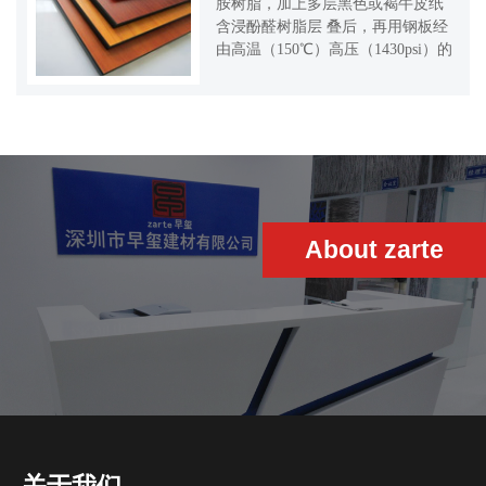
胺树脂，加上多层黑色或褐牛皮纸
含浸酚醛树脂层 叠后，再用钢板经
由高温（150℃）高压（1430psi）的
环境压制而成，厚度从1.5mm到
30mm皆可制作。.
About zarte