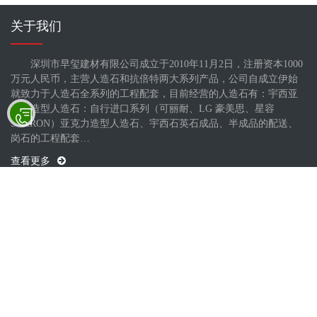
关于我们
深圳市早玺建材有限公司成立于2010年11月2日，注册资本1000
万元人民币，主营人造石和抗倍特两大系列产品，公司自成立伊始
就致力于人造石全系列的工程配套，目前经营的人造石有：宇西亚
克力造型人造石：自行进口系列（可丽耐、LG 豪美思、星容
SRARON）亚克力造型人造石、宇西石英石成品、半成品的配送、
岗石的工程配套…
查看更多
新闻动态
商业写字楼人造石圆形服务台
商业场所人造石异形公共坐凳
落地款人造石经典白洗手台
商业广场人造石大型服务台