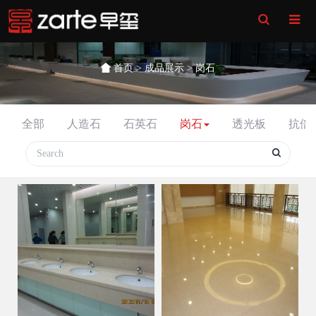
Toggle
Search
首页
>
成品展示
>
岗石
全部
人造石
石英石
岗石
透光板
抗倍