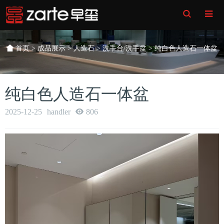
Toggle
Search
首页
>
成品展示
>
人造石
>
洗手台/洗手盆
> 纯白色人造石一体盆
纯白色人造石一体盆
2025-12-25
handler
806