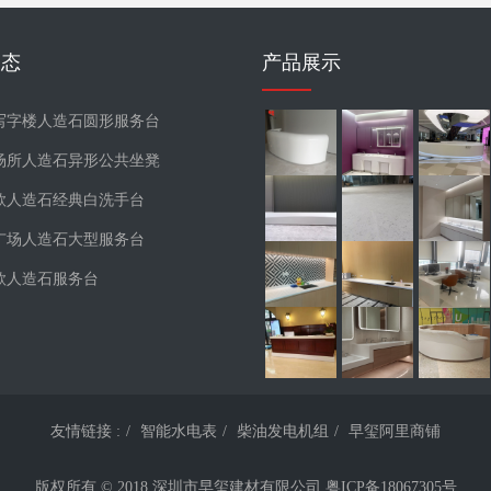
动态
产品展示
写字楼人造石圆形服务台
场所人造石异形公共坐凳
款人造石经典白洗手台
广场人造石大型服务台
款人造石服务台
友情链接 :
智能水电表
柴油发电机组
早玺阿里商铺
版权所有 © 2018 深圳市早玺建材有限公司
粤ICP备18067305号