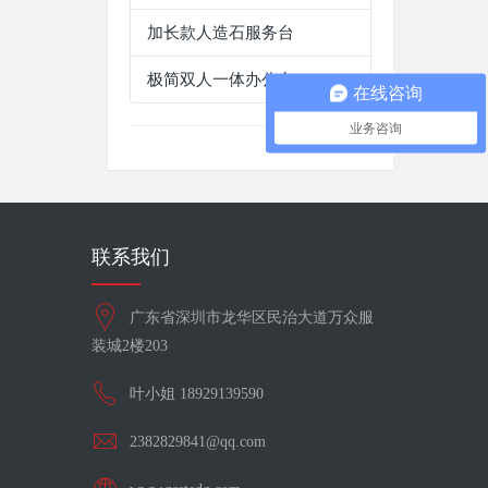
加长款人造石服务台
极简双人一体办公台
在线咨询
业务咨询
联系我们
广东省深圳市龙华区民治大道万众服
装城2楼203
叶小姐 18929139590
2382829841@qq.com