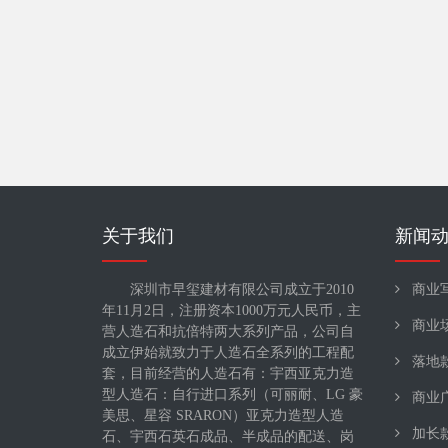
关于我们
新闻
深圳市早玺建材有限公司成立于2010
商业
年11月2日，注册资本1000万元人民币，主
商业
营人造石和抗倍特两大系列产品，公司自
成立伊始就致力于人造石全系列的工程配
落地
套，目前经营的人造石有：宇西亚克力造
型人造石：自行进口系列（可丽耐、LG 豪
商业
美思、星容 SRARON）亚克力造型人造
加长
石、宇西石英石成品、半成品的配送、岗