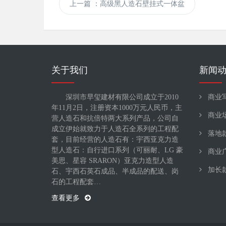
上一篇
：高级黑人造石壁挂式一体盆
关于我们
新闻
深圳市早玺建材有限公司成立于2010
商业
年11月2日，注册资本1000万元人民币，主
商业
营人造石和抗倍特两大系列产品，公司自
成立伊始就致力于人造石全系列的工程配
落地
套，目前经营的人造石有：宇西亚克力造
型人造石：自行进口系列（可丽耐、LG 豪
商业
美思、星容 SRARON）亚克力造型人造
加长
石、宇西石英石成品、半成品的配送、岗
石的工程配套…
查看更多