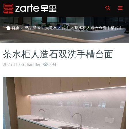
Toggle
Search
首页
>
成品展示
>
人造石
>
台面
> 茶水柜人造石双洗手槽台面
茶水柜人造石双洗手槽台面
2025-11-06
handler
394